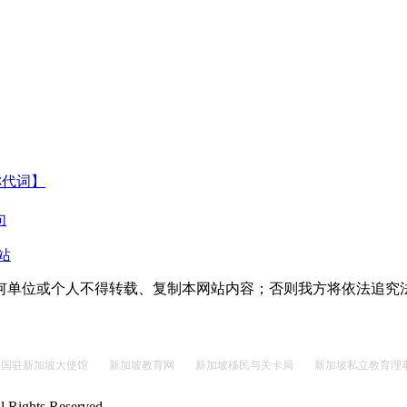
称代词】
句
站
何单位或个人不得转载、复制本网站内容；否则我方将依法追究
中国驻新加坡大使馆
新加坡教育网
新加坡移民与关卡局
新加坡私立教育理
Rights Reserved.