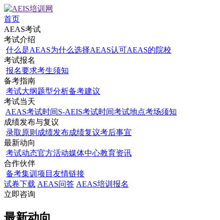
首页
AEAS考试
考试介绍
什么是AEAS
为什么选择AEAS
认可AEAS的院校
考试报名
报名要求
考生须知
备考指南
考试大纲
题型分析
备考建议
考试当天
AEAS考试时间
S-AEIS考试时间
考试地点
考场须知
成绩发布与复议
录取原则
成绩发布
成绩复议
考后事宜
最新动向
考试动态
官方活动
媒体中心
教育资讯
合作伙伴
备考集训项目
友情链接
试卷下载
AEAS问答
AEAS培训报名
立即咨询
最新动向