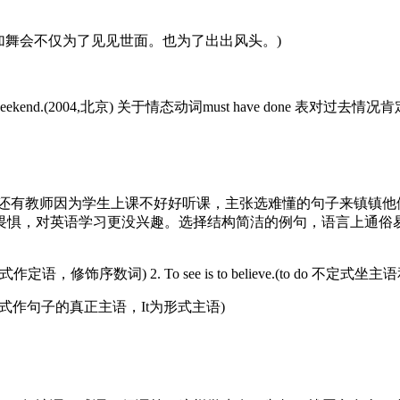
to be seen.(她去参加舞会不仅为了见见世面。也为了出出风头。)
ly hard this weekend.(2004,北京) 关于情态动词must have done 表对过
还有教师因为学生上课不好好听课，主张选难懂的句子来镇镇他
畏惧，对英语学习更没兴趣。选择结构简洁的例句，语言上通俗易
leave.(to do 不定式作定语，修饰序数词) 2. To see is to believe.(to 
ing. (to do 不定式作句子的真正主语，It为形式主语)