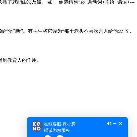
由次及彼。 如： 倒装结构“so+助动词+主语+谓语+---
和老太太一样，都喜欢别人读书给他们听”。有学生将它译为“那个老头不喜欢别人给他念书，
起到教育人的作用。