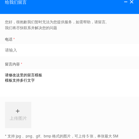
在线答疑
关注我们
微博
微信
成绩复议
更多
AEAS
成绩复议
:
考生可以对考试中某一部分的成绩结果申请重判试卷.复议
请求需以书面形式发邮件至:
中国-infochina@aeas.com.cn
其他国家-admin@aeas.com.au
复议请求需在收到AEAS成绩报告的5个工作日内提出。
每一单项的复议费用为30澳币/14人民币(或等值的当地货
币).如果复议结果比原来的成绩高，此复议费用会全额退还给