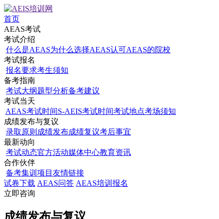
首页
AEAS考试
考试介绍
什么是AEAS
为什么选择AEAS
认可AEAS的院校
考试报名
报名要求
考生须知
备考指南
考试大纲
题型分析
备考建议
考试当天
AEAS考试时间
S-AEIS考试时间
考试地点
考场须知
成绩发布与复议
录取原则
成绩发布
成绩复议
考后事宜
最新动向
考试动态
官方活动
媒体中心
教育资讯
合作伙伴
备考集训项目
友情链接
试卷下载
AEAS问答
AEAS培训报名
立即咨询
成绩发布与复议